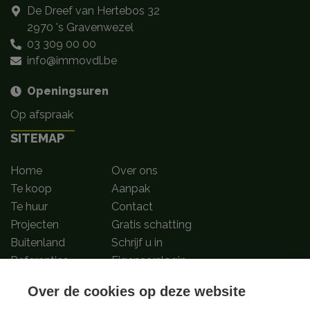
De Dreef van Hertebos 32
2970 's Gravenwezel
03 309 00 00
info@immovdl.be
Openingsuren
Op afspraak
SITEMAP
Home
Over ons
Te koop
Aanpak
Te huur
Contact
Projecten
Gratis schatting
Buitenland
Schrijf u in
Referenties
Eigenaarslogin
Over de cookies op deze website
Volg ons op