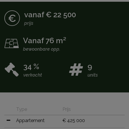
vanaf € 22 500
€
prijs
Vanaf 76 m²
bewoonbare opp.
34 %
9
verkocht
units
Type
Prijs
Appartement
€ 425 000