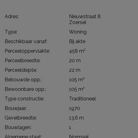
Adres:
Nieuwstraat 8
Zoersel
Type:
Woning
Beschikbaar vanaf:
Bij akte
Perceeloppervlakte:
458 m²
Perceelbreedte:
20 m
Perceeldiepte:
22 m
Bebouwde opp.:
105 m²
Bewoonbare opp.:
105 m²
Type constructie:
Traditioneel
Bouwjaar:
1970
Gevelbreedte:
13,6 m
Bouwlagen:
1
Algemene staat:
Normaal