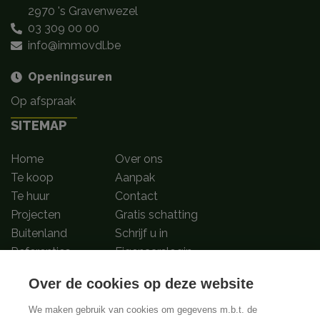
2970 's Gravenwezel
03 309 00 00
info@immovdl.be
Openingsuren
Op afspraak
SITEMAP
Home
Over ons
Te koop
Aanpak
Te huur
Contact
Projecten
Gratis schatting
Buitenland
Schrijf u in
Referenties
Eigenaarslogin
Over de cookies op deze website
Volg ons op
We maken gebruik van cookies om gegevens m.b.t. de