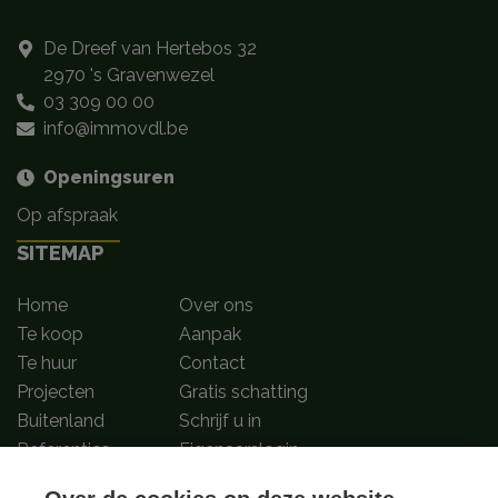
De Dreef van Hertebos 32
2970 's Gravenwezel
03 309 00 00
info@immovdl.be
Openingsuren
Op afspraak
SITEMAP
Home
Over ons
Te koop
Aanpak
Te huur
Contact
Projecten
Gratis schatting
Buitenland
Schrijf u in
Referenties
Eigenaarslogin