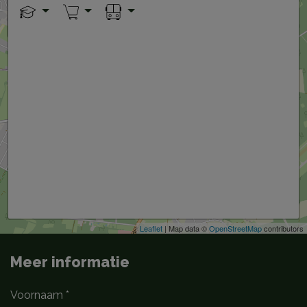
+
−
Leaflet
| Map data ©
OpenStreetMap
contributors
Meer informatie