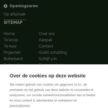
Openingsuren
Op afspraak
SITEMAP
Home
Over ons
Te koop
Aanpak
Te huur
Contact
Projecten
Gratis schatting
Buitenland
Schrijf u in
Referenties
Eigenaarslogin
Over de cookies op deze website
Volg ons op
We maken gebruik van cookies om gegevens m.b.t. de
prestaties en het gebruik van deze website te verzamelen &
analyseren, om sociale netwerkfunctionaliteiten aan te bieden
BIV-Erkende vastgoedmakelaar-bemiddelaars in België met BIV nummers
en onze content & advertenties te verbeteren en
502.673, 504.001 en 508.721 | Toezichthoudende authoriteit:
personaliseren.
Beroepsinstituut van Vastgoedmakelaars, Luxenburgstraat 16B, 1000