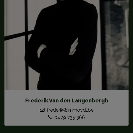
Frederik Van den Langenbergh
frederik@immovdl.be
0479 735 366