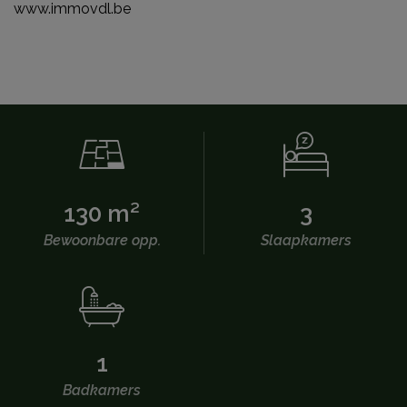
www.immovdl.be
130 m²
3
Bewoonbare opp.
Slaapkamers
1
Badkamers