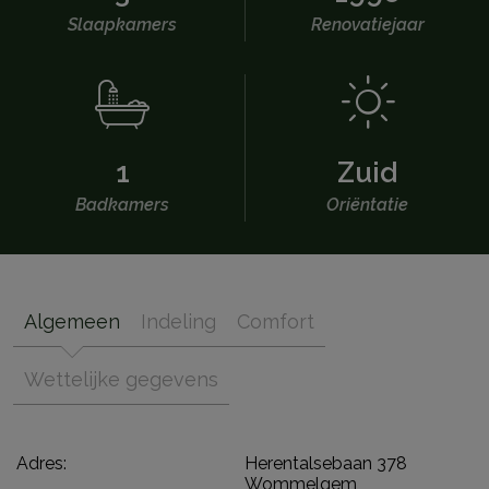
Slaapkamers
Renovatiejaar
1
Zuid
Badkamers
Oriëntatie
Algemeen
Indeling
Comfort
Wettelijke gegevens
Adres:
Herentalsebaan 378
Wommelgem