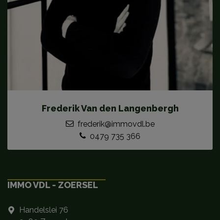
Frederik Van den Langenbergh
frederik@immovdl.be
0479 735 366
IMMO VDL - ZOERSEL
Handelslei 76