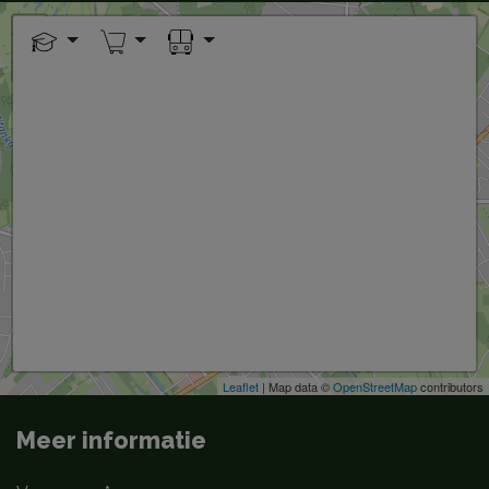
+
−
Leaflet
| Map data ©
OpenStreetMap
contributors
Meer informatie