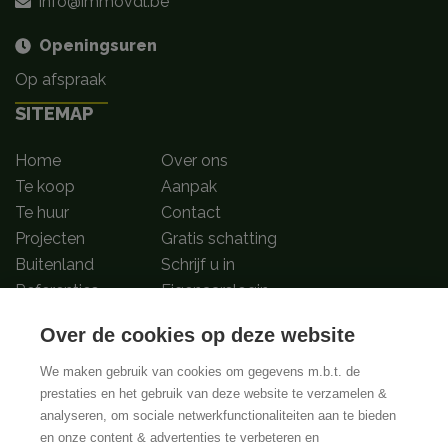
info@immovdl.be
Openingsuren
Op afspraak
SITEMAP
Home
Over ons
Te koop
Aanpak
Te huur
Contact
Projecten
Gratis schatting
Buitenland
Schrijf u in
Referenties
Eigenaarslogin
Over de cookies op deze website
Volg ons op
We maken gebruik van cookies om gegevens m.b.t. de
prestaties en het gebruik van deze website te verzamelen &
analyseren, om sociale netwerkfunctionaliteiten aan te bieden
BIV-Erkende vastgoedmakelaar-bemiddelaars in België met BIV nummers
en onze content & advertenties te verbeteren en
502.673, 504.001 en 508.721 | Toezichthoudende authoriteit: