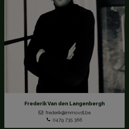
Frederik Van den Langenbergh
frederik@immovdl.be
0479 735 366