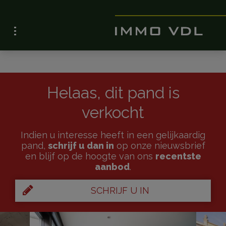
Helaas, dit pand is
verkocht
Indien u interesse heeft in een gelijkaardig
pand,
schrijf u dan in
op onze nieuwsbrief
en blijf op de hoogte van ons
recentste
aanbod
.
SCHRIJF U IN