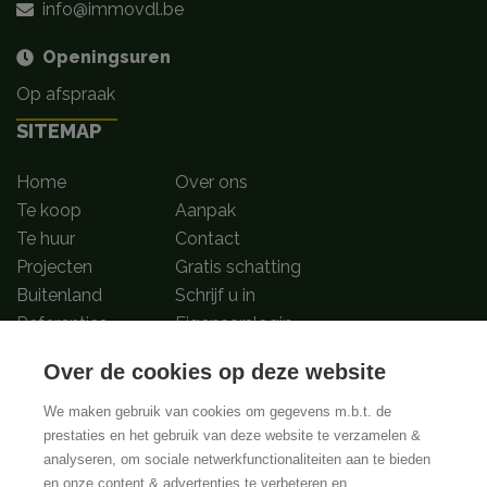
info@immovdl.be
Openingsuren
Op afspraak
SITEMAP
Home
Over ons
Te koop
Aanpak
Te huur
Contact
Projecten
Gratis schatting
Buitenland
Schrijf u in
Referenties
Eigenaarslogin
Over de cookies op deze website
Volg ons op
We maken gebruik van cookies om gegevens m.b.t. de
prestaties en het gebruik van deze website te verzamelen &
analyseren, om sociale netwerkfunctionaliteiten aan te bieden
BIV-Erkende vastgoedmakelaar-bemiddelaars in België met BIV nummers
en onze content & advertenties te verbeteren en