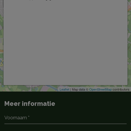
−
Leaflet
| Map data ©
OpenStreetMap
contributors
Meer informatie