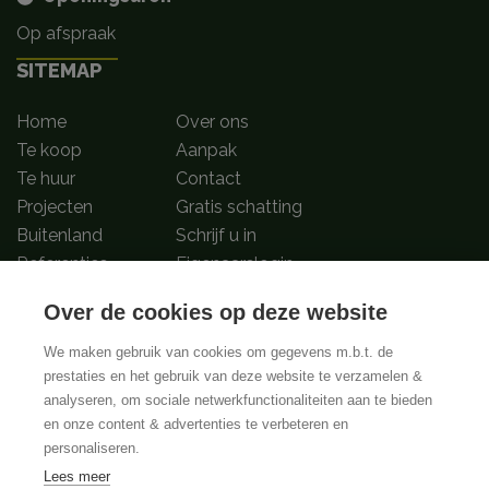
Op afspraak
SITEMAP
Home
Over ons
Te koop
Aanpak
Te huur
Contact
Projecten
Gratis schatting
Buitenland
Schrijf u in
Referenties
Eigenaarslogin
Over de cookies op deze website
Volg ons op
We maken gebruik van cookies om gegevens m.b.t. de
prestaties en het gebruik van deze website te verzamelen &
analyseren, om sociale netwerkfunctionaliteiten aan te bieden
BIV-Erkende vastgoedmakelaar-bemiddelaars in België met BIV nummers
en onze content & advertenties te verbeteren en
502.673, 504.001 en 508.721 | Toezichthoudende authoriteit:
personaliseren.
Beroepsinstituut van Vastgoedmakelaars, Luxenburgstraat 16B, 1000
Brussel | Onderworpen aan de
deontologische code van het BIV
Lees meer