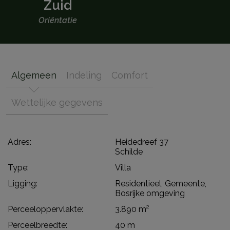
Zuid
Oriëntatie
Algemeen
Indeling
Comfort
Wettelijke gegevens
Adres:
Heidedreef 37
Schilde
Type:
Villa
Ligging:
Residentieel, Gemeente,
Bosrijke omgeving
Perceeloppervlakte:
3.890 m²
Perceelbreedte:
40 m