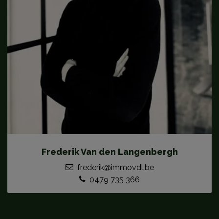
Frederik Van den Langenbergh
frederik@immovdl.be
0479 735 366