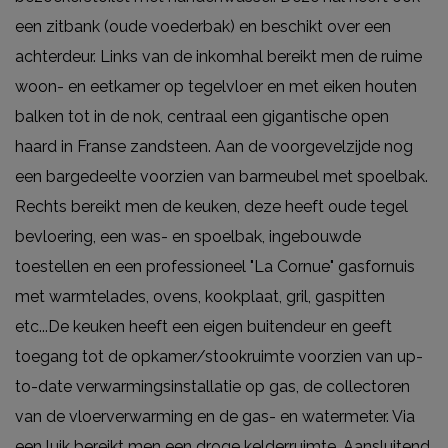
een zitbank (oude voederbak) en beschikt over een
achterdeur. Links van de inkomhal bereikt men de ruime
woon- en eetkamer op tegelvloer en met eiken houten
balken tot in de nok, centraal een gigantische open
haard in Franse zandsteen. Aan de voorgevelzijde nog
een bargedeelte voorzien van barmeubel met spoelbak.
Rechts bereikt men de keuken, deze heeft oude tegel
bevloering, een was- en spoelbak, ingebouwde
toestellen en een professioneel "La Cornue" gasfornuis
met warmtelades, ovens, kookplaat, gril, gaspitten
etc...De keuken heeft een eigen buitendeur en geeft
toegang tot de opkamer/stookruimte voorzien van up-
to-date verwarmingsinstallatie op gas, de collectoren
van de vloerverwarming en de gas- en watermeter. Via
een luik bereikt men een droge kelderruimte. Aansluitend