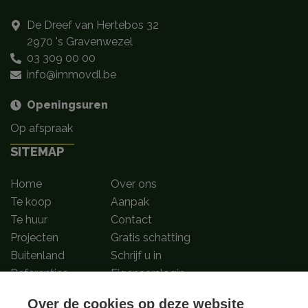
De Dreef van Hertebos 32
2970 's Gravenwezel
03 309 00 00
info@immovdl.be
Openingsuren
Op afspraak
SITEMAP
Home
Over ons
Te koop
Aanpak
Te huur
Contact
Projecten
Gratis schatting
Buitenland
Schrijf u in
Referenties
Eigenaarslogin
Over de cookies op deze website