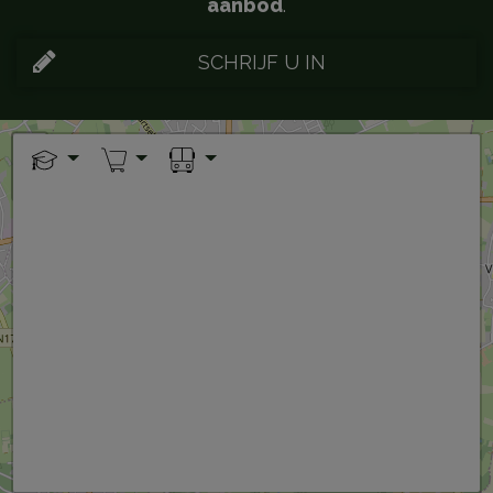
aanbod
.
SCHRIJF U IN
+
−