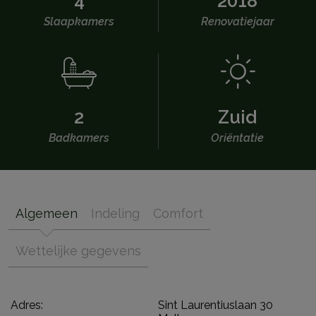
4
2018
Slaapkamers
Renovatiejaar
2
Zuid
Badkamers
Oriëntatie
Algemeen
Indeling
Comfort
Wettelijke gegevens
Adres:
Sint Laurentiuslaan 30