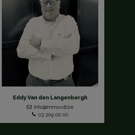
Eddy Van den Langenbergh
info@immovdl.be
03 309 00 00