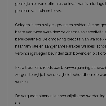
geniet je hier van optimale zoninval, van ’s middags
genieten van tuin en terras.
Gelegen in een rustige, groene en residentiële omgev
beste van twee werelden: de charme en sereniteit v
bereikbaarheid. De omgeving biedt tal van wandel-
haar familiale en aangename karakter. Winkels, scho
verbindingswegen bevinden zich bovendien op korte
Extra troef: er is reeds een bouwvergunning aanwezig
zorgen, terwijl je toch de vrijheid behoudt om de won
werken.
De vergunde plannen kunnen vrijblijvend worden ing
00.