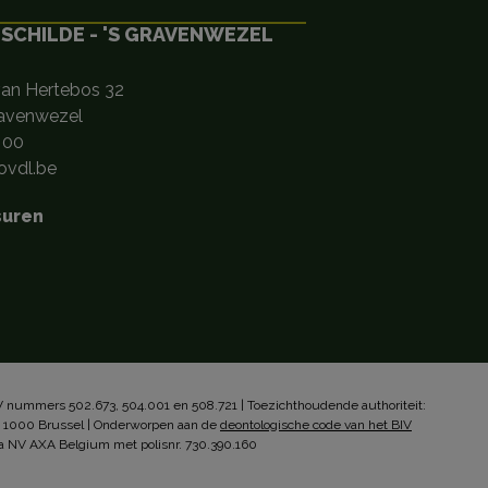
 SCHILDE - 'S GRAVENWEZEL
van Hertebos 32
ravenwezel
 00
vdl.be
suren
 nummers 502.673, 504.001 en 508.721 | Toezichthoudende authoriteit:
, 1000 Brussel | Onderworpen aan de
deontologische code van het BIV
a NV AXA Belgium met polisnr. 730.390.160