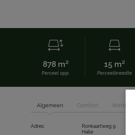
878 m²
15 m²
Perceel opp.
Perceelbreedte
Algemeen
Comfort
Wettelij
Adres:
Ronkaartweg 9
Halle