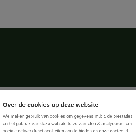
Over de cookies op deze website
ke gegevens
We maken gebruik van cookies om gegevens m.b.t. de prestaties
en het gebruik van deze website te verzamelen & analyseren, om
Perceelbreedte:
15 m
sociale netwerkfunctionaliteiten aan te bieden en onze content &