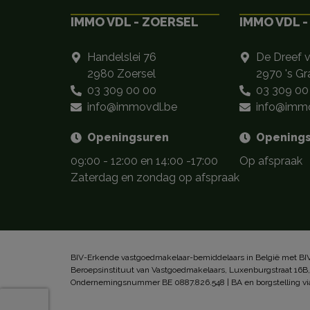
IMMO VDL - ZOERSEL
IMMO VDL -
Handelslei 76
De Dreef 
2980 Zoersel
2970 's G
03 309 00 00
03 309 00
info@immovdl.be
info@immo
Openingsuren
Opening
09:00 - 12:00 en 14:00 -17:00
Op afspraak
Zaterdag en zondag op afspraak
BIV-Erkende vastgoedmakelaar-bemiddelaars in België met BIV
Beroepsinstituut van Vastgoedmakelaars, Luxenburgstraat 16B
Ondernemingsnummer BE 0887.826.548 | BA en borgstelling vi