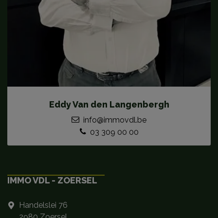
Eddy Van den Langenbergh
info@immovdl.be
03 309 00 00
IMMO VDL - ZOERSEL
Handelslei 76
2980 Zoersel