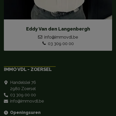
Eddy Van den Langenbergh
info@immovdl.be
03 309 00 00
IMMO VDL - ZOERSEL
Handelslei 76
2980 Zoersel
03 309 00 00
info@immovdl.be
Openingsuren