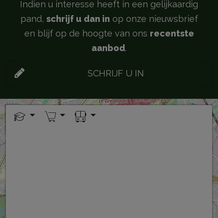
Indien u interesse heeft in een gelijkaardig
pand,
schrijf u dan in
op onze nieuwsbrief
en blijf op de hoogte van ons
recentste
aanbod
.
SCHRIJF U IN
+
−