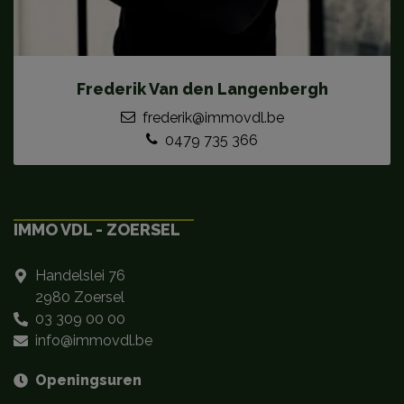
Frederik Van den Langenbergh
frederik@immovdl.be
0479 735 366
IMMO VDL - ZOERSEL
Handelslei 76
2980 Zoersel
03 309 00 00
info@immovdl.be
Openingsuren