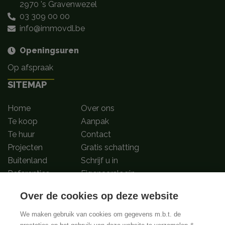
2970 's Gravenwezel
03 309 00 00
info@immovdl.be
Openingsuren
Op afspraak
SITEMAP
Home
Over ons
Te koop
Aanpak
Te huur
Contact
Projecten
Gratis schatting
Buitenland
Schrijf u in
Referenties
Eigenaarslogin
Over de cookies op deze website
Volg ons op
We maken gebruik van cookies om gegevens m.b.t. de