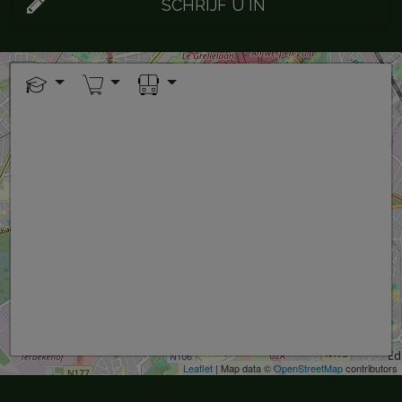
SCHRIJF U IN
+
−
Leaflet
| Map data ©
OpenStreetMap
contributors