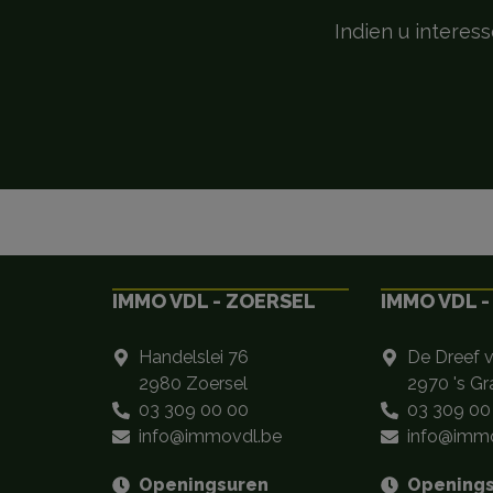
Indien u interes
IMMO VDL - ZOERSEL
IMMO VDL -
Handelslei 76
De Dreef 
2980 Zoersel
2970 's G
03 309 00 00
03 309 00
info@immovdl.be
info@immo
Openingsuren
Opening