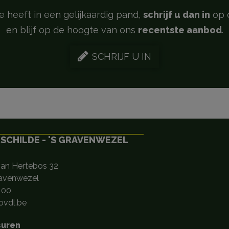
se heeft in een gelijkaardig pand,
schrijf u dan in
op 
en blijf op de hoogte van ons
recentste aanbod
.
SCHRIJF U IN
 SCHILDE - 'S GRAVENWEZEL
van Hertebos 32
ravenwezel
 00
vdl.be
suren