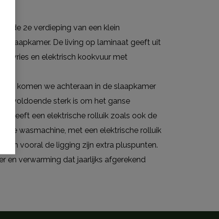
p de 2e verdieping van een klein
slaapkamer. De living op laminaat geeft uit
epvries en elektrisch kookvuur met
 kast komen we achteraan in de slaapkamer
 die voldoende sterk is om het ganse
 heeft een elektrische rolluik zoals ook de
oor de wasmachine, met een elektrische rolluik
ik en vooral de ligging zijn extra pluspunten.
r en verwarming dat jaarlijks afgerekend