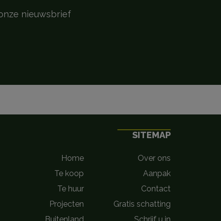
onze nieuwsbrief
SITEMAP
Home
Over ons
Te koop
Aanpak
Te huur
Contact
Projecten
Gratis schatting
Buitenland
Schrijf u in