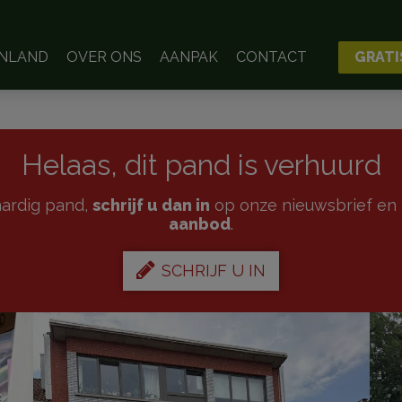
ENLAND
OVER ONS
AANPAK
CONTACT
GRATI
Helaas, dit pand is verhuurd
kaardig pand,
schrijf u dan in
op onze nieuwsbrief en 
aanbod
.
SCHRIJF U IN