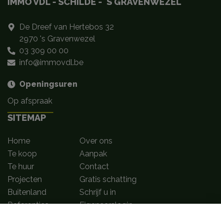
IMMO VDL - SCHILDE - 'S GRAVENWEZEL
De Dreef van Hertebos 32
2970 's Gravenwezel
03 309 00 00
info@immovdl.be
Openingsuren
Op afspraak
SITEMAP
Home
Over ons
Te koop
Aanpak
Te huur
Contact
Projecten
Gratis schatting
Buitenland
Schrijf u in
Referenties
Eigenaarslogin