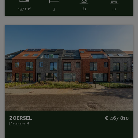
197 m²
3
Ja
Ja
ZOERSEL
€ 467 810
Doelen 8