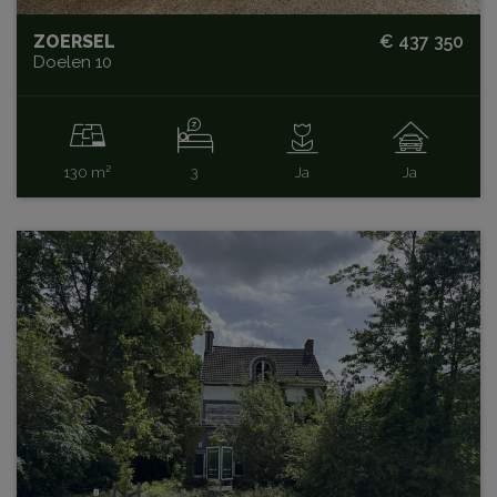
ZOERSEL
€ 437 350
Doelen 10
130 m²
3
Ja
Ja