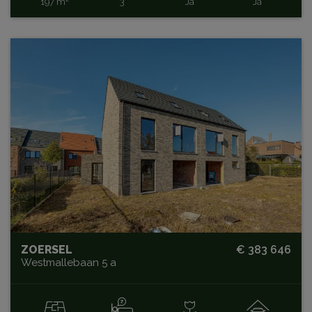
197 m²
3
Ja
Ja
ZOERSEL
€ 383 646
Westmallebaan 5 a