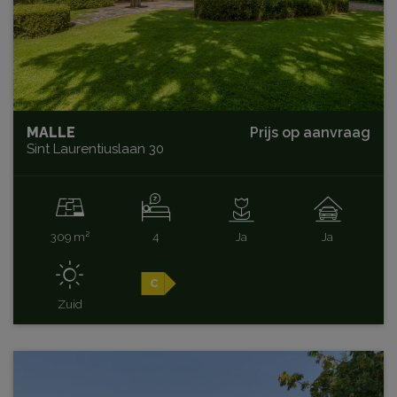
MALLE
Prijs op aanvraag
Sint Laurentiuslaan 30
309 m²
4
Ja
Ja
C
Zuid