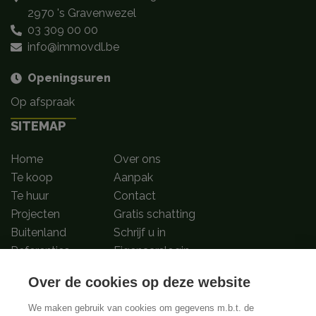
2970 's Gravenwezel
03 309 00 00
info@immovdl.be
Openingsuren
Op afspraak
SITEMAP
Home
Over ons
Te koop
Aanpak
Te huur
Contact
Projecten
Gratis schatting
Buitenland
Schrijf u in
Referenties
Eigenaarslogin
Over de cookies op deze website
Volg ons op
We maken gebruik van cookies om gegevens m.b.t. de