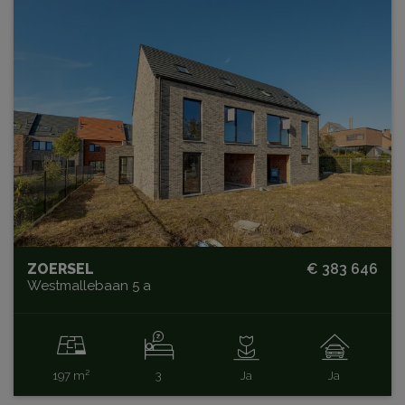
ZOERSEL
€ 383 646
Westmallebaan 5 a
197 m²
3
Ja
Ja