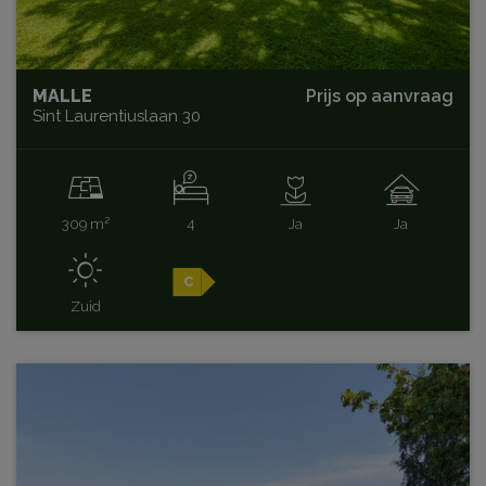
MALLE
Prijs op aanvraag
Sint Laurentiuslaan 30
309 m²
4
Ja
Ja
C
Zuid