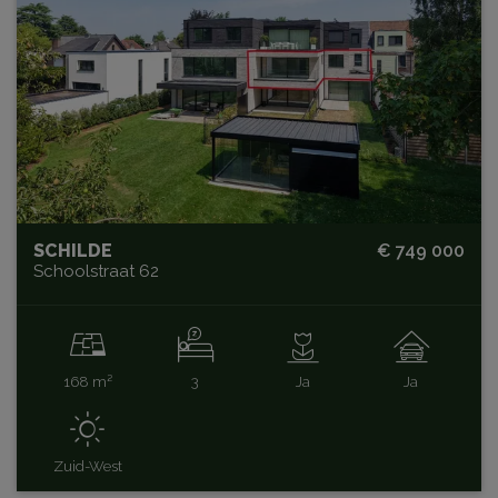
SCHILDE
€ 749 000
Schoolstraat 62
168 m²
3
Ja
Ja
Zuid-West