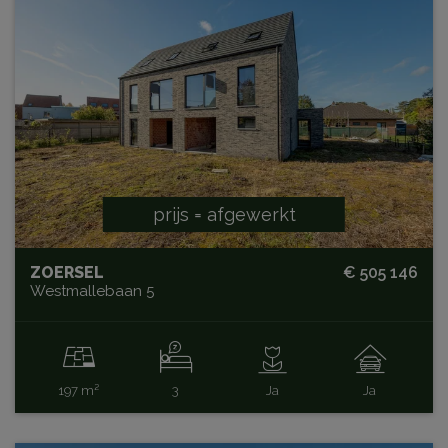
prijs = afgewerkt
ZOERSEL
€ 505 146
Westmallebaan 5
197 m²
3
Ja
Ja