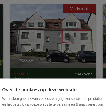
I
Verkocht
el
SCHILDE
Verkocht
Kerkelei 64
Over de cookies op deze website
We maken gebruik van cookies om gegevens m.b.t. de prestaties
en het gebruik van deze website te verzamelen & analyseren, om