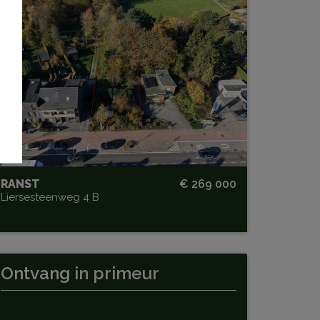
Mooie bouwgrond van 1.126 m²
met west-oriëntatie
RANST
€ 269 000
Liersesteenweg 4 B
Ontvang
in primeur