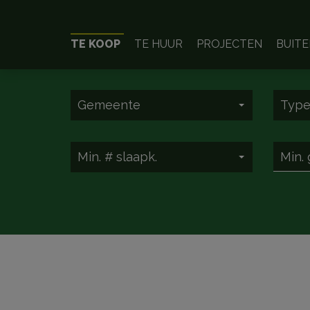
TE KOOP
TE HUUR
PROJECTEN
BUIT
Gemeente
Typ
Min. # slaapk.