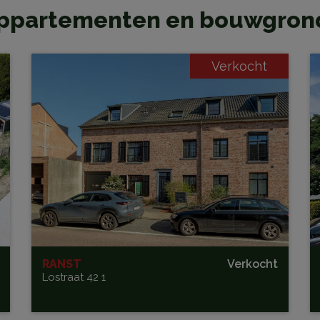
s, appartementen en bouwgro
m
Verkocht
²
RANST
Verkocht
Lostraat 42 1