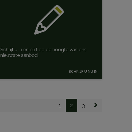
Schrijf u in en blijf op de hoogte van ons
nieuwste aanbod.
SCHRIJF U NU IN
1
2
3