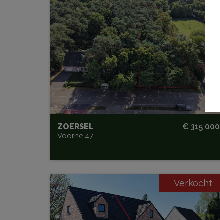
Ruim perceel bouwgrond van
2.708 m² met ideale
zuidoriëntatie in Zoersel
ORIËNTATIE
Zuid
ZOERSEL
€ 315 000
Voorne 47
Verkocht