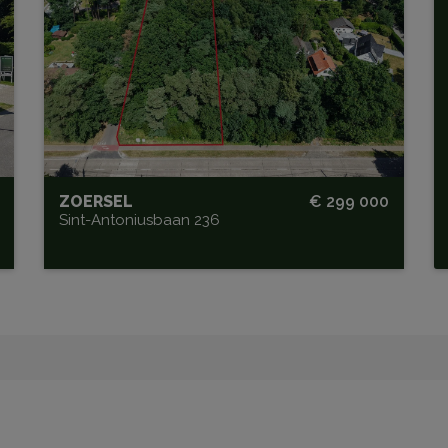
nabij centrum Sint-Antonius
ORIËNTATIE
Noord-West
ZOERSEL
€ 299 000
Sint-Antoniusbaan 236