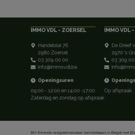
IMMO VDL - ZOERSEL
IMMO VDL -
Handelslei 76
De Dreef 
2980 Zoersel
2970 's G
03 309 00 00
03 309 00
info@immovdl.be
info@immo
Openingsuren
Opening
09:00 - 12:00 en 14:00 -17:00
Op afspraak
Zaterdag en zondag op afspraak
BIV-Erkende vastgoedmakelaar-bemiddelaars in België met BIV