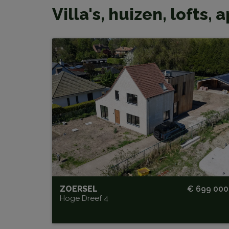
Villa's, huizen, loft
Vernieuwbouwwoning met rui
nieuwbouwmagazijn van 155 m
BEW. OPP.
SLPK.
180 m²
3
TUIN
GARAGE
Ja
Ja
ORIËNTATIE
A
Noord-Oost
ZOERSEL
€ 699 000
Hoge Dreef 4