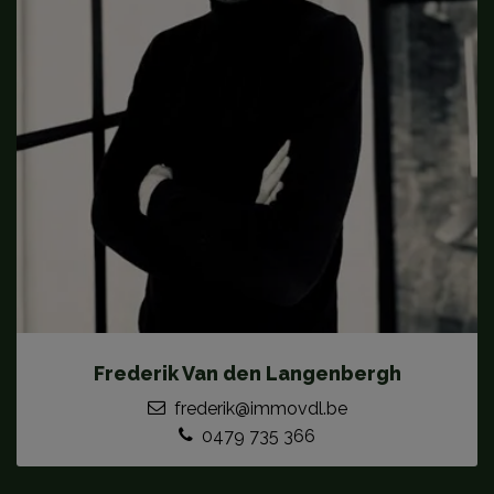
Frederik Van den Langenbergh
frederik@immovdl.be
0479 735 366