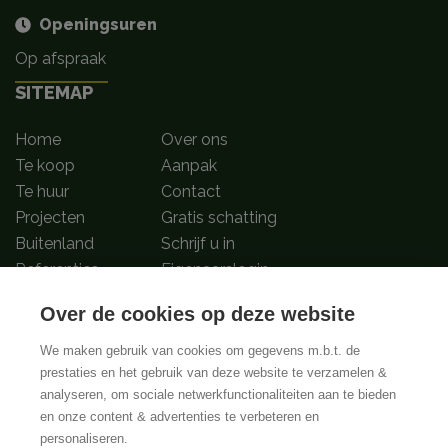
Openingsuren
Op afspraak
SITEMAP
Home
Over ons
Te koop
Aanpak
Te huur
Contact
Projecten
Gratis schatting
Buitenland
Schrijf u in
Referenties
Eigenaarslogin
Over de cookies op deze website
Volg ons op
We maken gebruik van cookies om gegevens m.b.t. de
prestaties en het gebruik van deze website te verzamelen &
analyseren, om sociale netwerkfunctionaliteiten aan te bieden
BIV-Erkende vastgoedmakelaar-bemiddelaars in België met BIV nummers
en onze content & advertenties te verbeteren en
502.673, 504.001 en 508.721 | Toezichthoudende authoriteit:
personaliseren.
Beroepsinstituut van Vastgoedmakelaars, Luxenburgstraat 16B, 1000