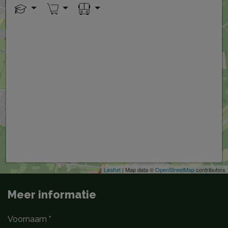
+
−
Leaflet
| Map data ©
OpenStreetMap
contributors
Meer informatie