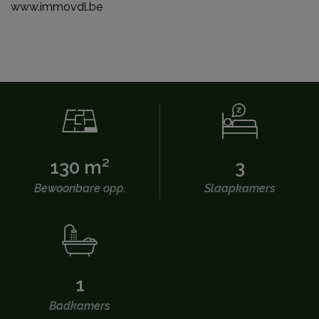
www.immovdl.be
130 m²
3
Bewoonbare opp.
Slaapkamers
1
Badkamers