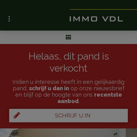
Helaas, dit pand is
verkocht
Indien u interesse heeft in een gelijkaardig
pand,
schrijf u dan in
op onze nieuwsbrief
en blijf op de hoogte van ons
recentste
aanbod
.
SCHRIJF U IN