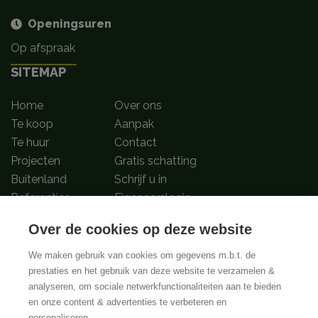
Openingsuren
Op afspraak
SITEMAP
Home
Over ons
Te koop
Aanpak
Te huur
Contact
Projecten
Gratis schatting
Buitenland
Schrijf u in
Referenties
Eigenaarslogin
Over de cookies op deze website
Volg ons op
We maken gebruik van cookies om gegevens m.b.t. de
prestaties en het gebruik van deze website te verzamelen &
analyseren, om sociale netwerkfunctionaliteiten aan te bieden
BIV-Erkende vastgoedmakelaar-bemiddelaars in België met BIV nummers
en onze content & advertenties te verbeteren en
502.673, 504.001 en 508.721 | Toezichthoudende authoriteit:
personaliseren.