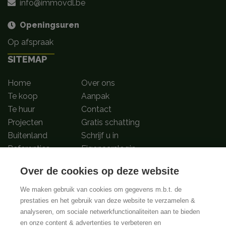
info@immovdl.be
Openingsuren
Op afspraak
SITEMAP
Home
Over ons
Te koop
Aanpak
Te huur
Contact
Projecten
Gratis schatting
Buitenland
Schrijf u in
Referenties
Eigenaarslogin
Over de cookies op deze website
Volg ons op
We maken gebruik van cookies om gegevens m.b.t. de
prestaties en het gebruik van deze website te verzamelen &
analyseren, om sociale netwerkfunctionaliteiten aan te bieden
BIV-Erkende vastgoedmakelaar-bemiddelaars in België met BIV nummers
en onze content & advertenties te verbeteren en