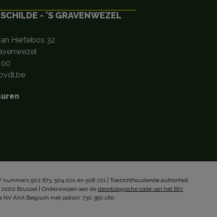
 SCHILDE - 'S GRAVENWEZEL
van Hertebos 32
ravenwezel
 00
vdl.be
suren
 nummers 502.673, 504.001 en 508.721 | Toezichthoudende authoriteit:
, 1000 Brussel | Onderworpen aan de
deontologische code van het BIV
a NV AXA Belgium met polisnr. 730.390.160