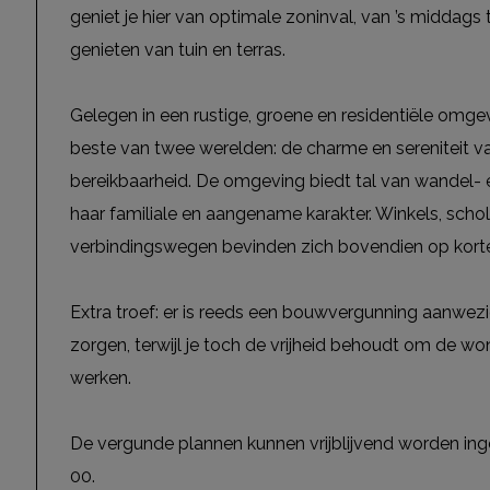
geniet je hier van optimale zoninval, van ’s middags
genieten van tuin en terras.
Gelegen in een rustige, groene en residentiële omgev
beste van twee werelden: de charme en sereniteit v
bereikbaarheid. De omgeving biedt tal van wandel-
haar familiale en aangename karakter. Winkels, scho
verbindingswegen bevinden zich bovendien op korte
Extra troef: er is reeds een bouwvergunning aanwezig
zorgen, terwijl je toch de vrijheid behoudt om de won
werken.
De vergunde plannen kunnen vrijblijvend worden ing
00.