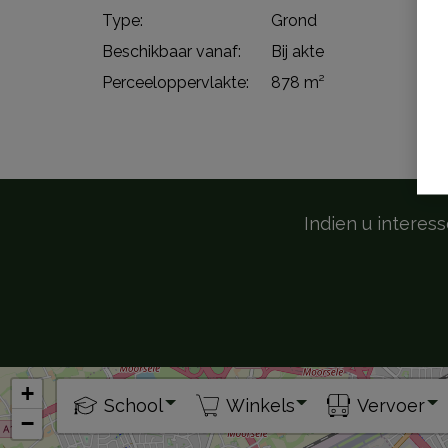
Type:
Grond
Beschikbaar vanaf:
Bij akte
Perceeloppervlakte:
878 m²
Indien u interes
+
School
Winkels
Vervoer
−