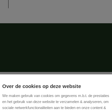
Over de cookies op deze website
ke gegevens
We maken gebruik van cookies om gegevens m.b.t. de prestaties
en het gebruik van deze website te verzamelen & analyseren, om
Perceelbreedte:
15 m
sociale netwerkfunctionaliteiten aan te bieden en onze content &