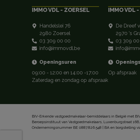
IMMO VDL - ZOERSEL
IMMO VDL -
Handelslei 76
De Dreef 
2980 Zoersel
2970 's G
03 309 00 00
03 309 00
info@immovdl.be
info@immo
Openingsuren
Opening
09:00 - 12:00 en 14:00 -17:00
Op afspraak
Zaterdag en zondag op afspraak
BIV-Erkende vastgoedmakelaar-bemiddelaars in België met BIV
Beroepsinstituut van Vastgoedmakelaars, Luxenburgstraat 16B
Ondernemingsnummer BE 0887.826.548 | BA en borgstelling vi