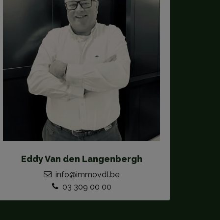
Eddy Van den Langenbergh
info@immovdl.be
03 309 00 00