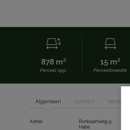
878 m²
15 m²
Perceel opp.
Perceelbreedte
Algemeen
Comfort
Wettelij
Adres:
Ronkaartweg 9
Halle